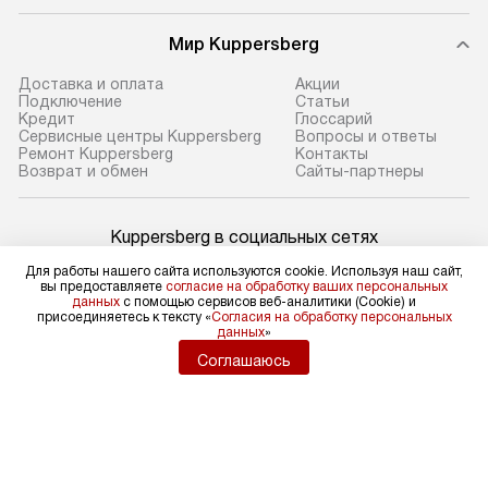
Мир Kuppersberg
Доставка и оплата
Акции
Подключение
Cтатьи
Кредит
Глоссарий
Сервисные центры Kuppersberg
Вопросы и ответы
Ремонт Kuppersberg
Контакты
Возврат и обмен
Сайты-партнеры
Kuppersberg в социальных сетях
Для работы нашего сайта используются cookie. Используя наш сайт,
вы предоставляете
согласие на обработку ваших персональных
данных
с помощью сервисов веб-аналитики (Cookie) и
присоединяетесь к тексту «
Согласия на обработку персональных
Для физических лиц
данных
»
shop@kuppers-russia.ru
Соглашаюсь
Для юридических лиц
business@kvalitet.company
НАПИСАТЬ РУКОВОДСТВУ