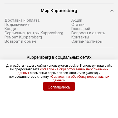
Мир Kuppersberg
Доставка и оплата
Акции
Подключение
Cтатьи
Кредит
Глоссарий
Сервисные центры Kuppersberg
Вопросы и ответы
Ремонт Kuppersberg
Контакты
Возврат и обмен
Сайты-партнеры
Kuppersberg в социальных сетях
Для работы нашего сайта используются cookie. Используя наш сайт,
вы предоставляете
согласие на обработку ваших персональных
данных
с помощью сервисов веб-аналитики (Cookie) и
присоединяетесь к тексту «
Согласия на обработку персональных
Для физических лиц
данных
»
shop@kuppers-russia.ru
Соглашаюсь
Для юридических лиц
business@kvalitet.company
НАПИСАТЬ РУКОВОДСТВУ