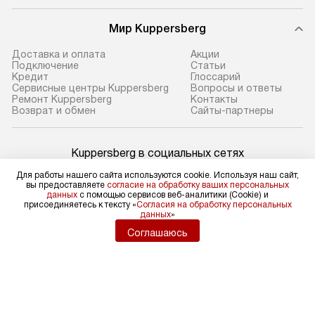
Мир Kuppersberg
Доставка и оплата
Акции
Подключение
Cтатьи
Кредит
Глоссарий
Сервисные центры Kuppersberg
Вопросы и ответы
Ремонт Kuppersberg
Контакты
Возврат и обмен
Сайты-партнеры
Kuppersberg в социальных сетях
Для работы нашего сайта используются cookie. Используя наш сайт,
вы предоставляете
согласие на обработку ваших персональных
данных
с помощью сервисов веб-аналитики (Cookie) и
присоединяетесь к тексту «
Согласия на обработку персональных
Для физических лиц
данных
»
shop@kuppers-russia.ru
Соглашаюсь
Для юридических лиц
business@kvalitet.company
НАПИСАТЬ РУКОВОДСТВУ