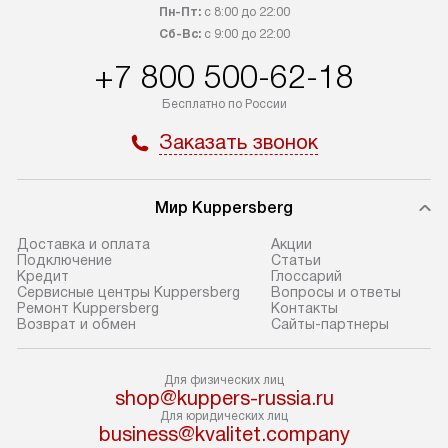
заказ до представительства
дополнительных
Пн-Пт:
с 8:00 до 22:00
транспортной компании в Москве.
Сб-Вс:
с 9:00 до 22:00
определяется в 
Пожалуйста, уточняйте условия
с прайс-листом,
+7 800 500-62-18
доставки у менеджера при
найти на нашем 
Бесплатно по России
оформлении заказа.
в разделе «Подк
Заказать звонок
В оговоренный день служба
Стандартная уст
доставки доставит упакованный
в себя: снятие у
прибор до подъезда. Если
и транспортиров
Мир Kuppersberg
требуется перенос прибора
при необходимо
до двери квартиры или до места
отдельных часте
Доставка и оплата
Акции
Подключение
Cтатьи
установки, предварительно
устанавливается
Кредит
Глоссарий
согласуйте это с менеджером.
нишу или на зар
Сервисные центры Kuppersberg
Вопросы и ответы
Ремонт Kuppersberg
Контакты
За данную услугу взимается
подготовленное
Возврат и обмен
Сайты-партнеры
дополнительная плата. Обратите
по уровню, а за
внимание на размеры прибора: если
к существующим
Для физических лиц
они не позволяют пронести его
После этого пр
shop@kuppers-russia.ru
через дверной проем,
запуск и предос
Для юридических лиц
business@kvalitet.company
то сотрудники транспортной
консультация по