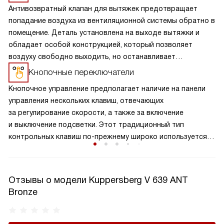
Антивозвратный клапан для вытяжек предотвращает
попадание воздуха из вентиляционной системы обратно в
помещение. Деталь установлена на выходе вытяжки и
обладает особой конструкцией, который позволяет
воздуху свободно выходить, но останавливает
образование обратного потока. Клапан обеспечивает
Кнопочные переключатели
надежную защиту от возвращения нежелательных
Кнопочное управление предполагает наличие на панели
запахов, повышает эффективность работы вытяжки и
управления нескольких клавиш, отвечающих
поддерживает чистоту воздуха на вашей кухне. Это
за регулирование скорости, а также за включение
важный элемент вытяжки, который способствует
и выключение подсветки. Этот традиционный тип
сохранению здорового микроклимата в комнате,
контрольных клавиш по-прежнему широко используется,
продляет срок службы устройства, а также не дает
и одними из главных его преимуществ являются простота
попадать внутрь холодному воздуху.
и надежность, проверенные временем. Современные
органы управления выдерживают десятки тысяч циклов
Отзывы о модели Kuppersberg V 639 ANT
включения-выключения и безупречно служат весь период
Bronze
использования изделия.