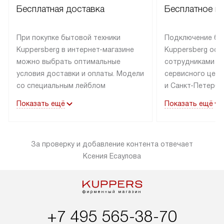
Бесплатная доставка
Бесплатное п
При покупке бытовой техники
Подключение бы
Kuppersberg в интернет-магазине
Kuppersberg осу
можно выбрать оптимальные
сотрудниками п
условия доставки и оплаты. Модели
сервисного цент
со специальным лейблом
и Санкт-Петербу
доставляется бесплатно по Москве
со специальным
Показать ещё
Показать ещё
в пределах МКАД до подъезда,
подключается к
выезд за МКАД оплачивается
коммуникациям б
дополнительно. Товар со статусом
необходимости 
За проверку и добавление контента отвечает
«в наличии» может быть отправлен
за пределы МКАД
Ксения Есаулова
покупателю в течение трех дней.
дополнительная 
Доставка в Санкт-Петербург
коммуникации п
и другие регионы осуществляется
наличие установ
через транспортную компанию.
и подключение 
После 100% предоплаты наша
и канализации в
+7 495 565-38-70
компания бесплатно доставит ваш
от категории те