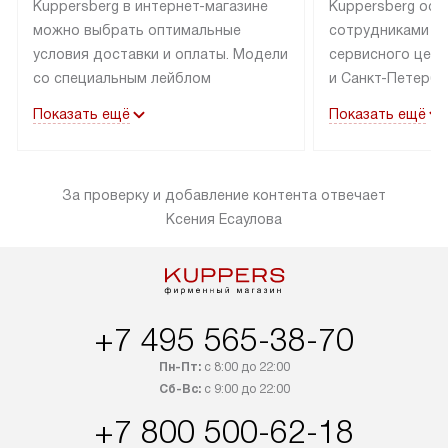
Kuppersberg в интернет-магазине
Kuppersberg осу
можно выбрать оптимальные
сотрудниками п
условия доставки и оплаты. Модели
сервисного цент
со специальным лейблом
и Санкт-Петербу
доставляется бесплатно по Москве
со специальным
Показать ещё
Показать ещё
в пределах МКАД до подъезда,
подключается к
выезд за МКАД оплачивается
коммуникациям б
дополнительно. Товар со статусом
необходимости 
За проверку и добавление контента отвечает
«в наличии» может быть отправлен
за пределы МКАД
Ксения Есаулова
покупателю в течение трех дней.
дополнительная 
Доставка в Санкт-Петербург
коммуникации п
и другие регионы осуществляется
наличие установ
через транспортную компанию.
и подключение 
После 100% предоплаты наша
и канализации в
+7 495 565-38-70
компания бесплатно доставит ваш
от категории те
заказ до представительства
дополнительных
Пн-Пт:
с 8:00 до 22:00
транспортной компании в Москве.
Сб-Вс:
с 9:00 до 22:00
определяется в 
Пожалуйста, уточняйте условия
с прайс-листом,
+7 800 500-62-18
доставки у менеджера при
найти на нашем 