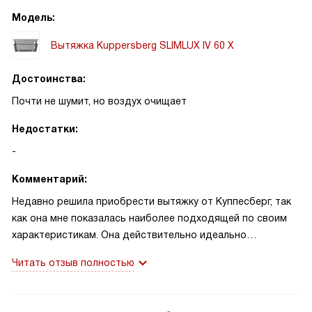
Модель:
Вытяжка Kuppersberg SLIMLUX IV 60 X
Достоинства:
Почти не шумит, но воздух очищает
Недостатки:
-
Комментарий:
Недавно решила приобрести вытяжку от Куппесберг, так
как она мне показалась наиболее подходящей по своим
характеристикам. Она действительно идеально
вписывается в мой интерьер кухни благодаря своему
Читать отзыв полностью
цвету нержавеющей стали. Эта модель вытяжки
произведена в Польше, что уже говорит о ее качестве. К
тому же, у нее стандартные размеры, которые позволяют