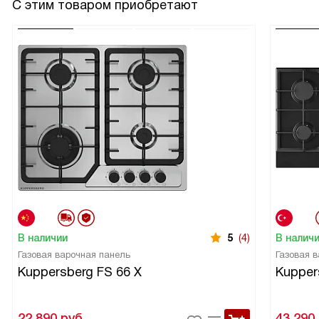
С этим товаром приобретают
пользую, но кому-то, знаю, нравится. Качество сборки на
уровне: ничего не люфтит и не дребезжит.
В наличии
5
(4)
В налич
Газовая варочная панель
Газовая 
Kuppersberg FS 66 X
Kupper
22 890
руб.
43 290