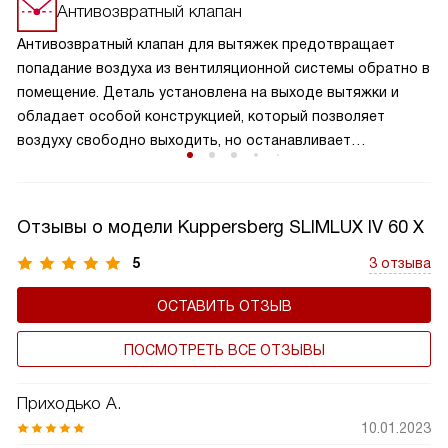
Антивозвратный клапан
Антивозвратный клапан для вытяжек предотвращает
попадание воздуха из вентиляционной системы обратно в
помещение. Деталь установлена на выходе вытяжки и
обладает особой конструкцией, который позволяет
воздуху свободно выходить, но останавливает
образование обратного потока. Клапан обеспечивает
надежную защиту от возвращения нежелательных
запахов, повышает эффективность работы вытяжки и
Отзывы о модели Kuppersberg SLIMLUX IV 60 X
поддерживает чистоту воздуха на вашей кухне. Это
важный элемент вытяжки, который способствует
5
3 отзыва
сохранению здорового микроклимата в комнате,
ОСТАВИТЬ ОТЗЫВ
продляет срок службы устройства, а также не дает
попадать внутрь холодному воздуху.
ПОСМОТРЕТЬ ВСЕ ОТЗЫВЫ
Приходько А.
10.01.2023