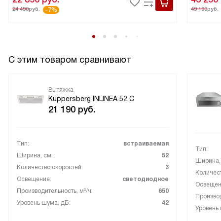
24 490
руб.
49 190
руб.
-7%
С этим товаром сравнивают
Вытяжка
Kuppersberg INLINEA 52 С
21 190
руб.
Тип:
встраиваемая
Тип:
Ширина, см:
52
Ширина,
Количество скоростей:
3
Количест
Освещение:
светодиодное
Освещен
Производительность, м³/ч:
650
Производ
Уровень шума, дБ:
42
Уровень 