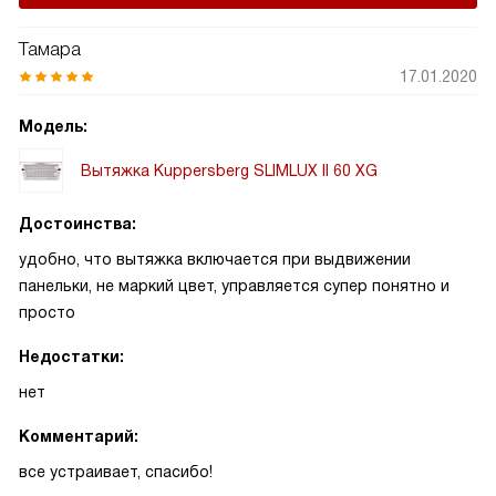
попадать внутрь холодному воздуху.
Тамара
17.01.2020
Модель:
Вытяжка Kuppersberg SLIMLUX II 60 XG
Достоинства:
удобно, что вытяжка включается при выдвижении
панельки, не маркий цвет, управляется супер понятно и
просто
Недостатки:
нет
Комментарий:
все устраивает, спасибо!