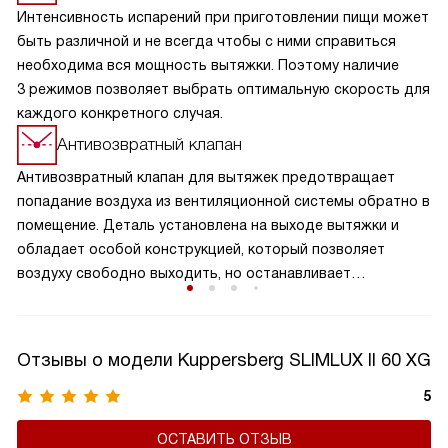
Интенсивность испарений при приготовлении пищи может
быть различной и не всегда чтобы с ними справиться
необходима вся мощность вытяжки. Поэтому наличие
3 режимов позволяет выбрать оптимальную скорость для
каждого конкретного случая.
Антивозвратный клапан
Антивозвратный клапан для вытяжек предотвращает
попадание воздуха из вентиляционной системы обратно в
помещение. Деталь установлена на выходе вытяжки и
обладает особой конструкцией, который позволяет
воздуху свободно выходить, но останавливает
образование обратного потока. Клапан обеспечивает
надежную защиту от возвращения нежелательных
запахов, повышает эффективность работы вытяжки и
Отзывы о модели Kuppersberg SLIMLUX II 60 XG
поддерживает чистоту воздуха на вашей кухне. Это
важный элемент вытяжки, который способствует
5
сохранению здорового микроклимата в комнате,
ОСТАВИТЬ ОТЗЫВ
продляет срок службы устройства, а также не дает