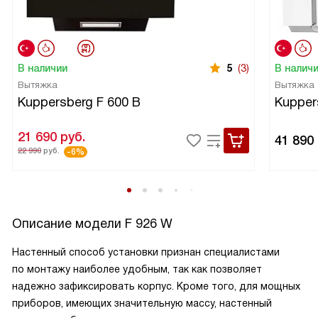
В наличии
5
(3)
В налич
Вытяжка
Вытяжка
Kuppersberg F 600 B
Kupper
21 690
руб.
41 890
22 990
руб.
-6%
Описание модели
F 926 W
Настенный способ установки признан специалистами
по монтажу наиболее удобным, так как позволяет
надежно зафиксировать корпус. Кроме того, для мощных
приборов, имеющих значительную массу, настенный