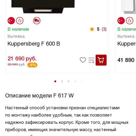
В наличии
5
(3)
В налич
Вытяжка
Вытяжка
Kuppersberg F 600 B
Kupper
21 690
руб.
41 890
22 990
руб.
-6%
Описание модели
F 617 W
Настенный способ установки признан специалистами
по монтажу наиболее удобным, так как позволяет
надежно зафиксировать корпус. Кроме того, для мощных
приборов, имеющих значительную массу, настенный