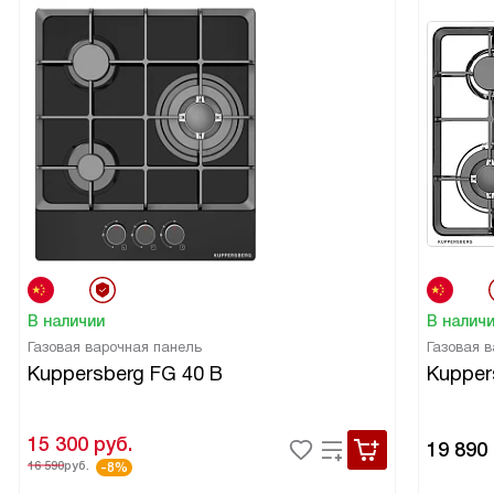
В наличии
В налич
Газовая варочная панель
Газовая 
Kuppersberg FG 40 B
Kupper
15 300
руб.
19 890
16 590
руб.
-8%