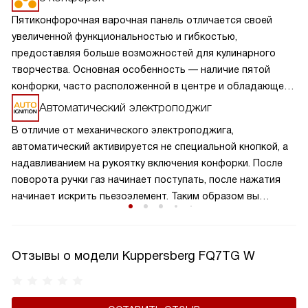
Пятиконфорочная варочная панель отличается своей
увеличенной функциональностью и гибкостью,
предоставляя больше возможностей для кулинарного
творчества. Основная особенность — наличие пятой
конфорки, часто расположенной в центре и обладающей
большей мощностью или специальной формой для
Автоматический электроподжиг
больших кастрюль и сковород. Это позволяет
В отличие от механического электроподжига,
одновременно готовить разнообразные блюда,
автоматический активируется не специальной кнопкой, а
оптимизируя процесс приготовления. Такая панель
надавливанием на рукоятку включения конфорки. После
идеально подходит для больших семей или любителей
поворота ручки газ начинает поступать, после нажатия
часто готовить, обеспечивая удобство и эффективность
начинает искрить пьезоэлемент. Таким образом вы
на кухне.
получаете пламя движением одной руки, что важно для
безопасности и попросту удобно.
Отзывы о модели Kuppersberg FQ7TG W