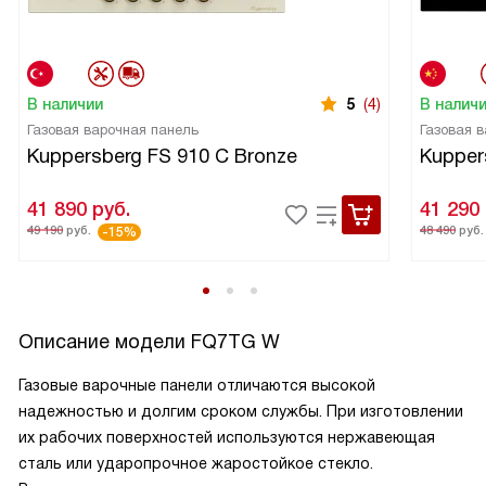
В наличии
5
(4)
В налич
Газовая варочная панель
Газовая 
Kuppersberg FS 910 C Bronze
Kupper
41 890
руб.
41 290
49 190
руб.
48 490
руб.
-15%
Описание модели
FQ7TG W
Газовые варочные панели отличаются высокой
надежностью и долгим сроком службы. При изготовлении
их рабочих поверхностей используются нержавеющая
сталь или ударопрочное жаростойкое стекло.