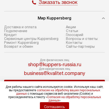
Заказать звонок
В оговоренный день служба
Стандартная уст
доставки доставит упакованный
в себя: снятие у
прибор до подъезда. Если
и транспортиров
Мир Kuppersberg
требуется перенос прибора
при необходимо
до двери квартиры или до места
отдельных часте
Доставка и оплата
Акции
Подключение
Cтатьи
установки, предварительно
устанавливается
Кредит
Глоссарий
согласуйте это с менеджером.
нишу или на зар
Сервисные центры Kuppersberg
Вопросы и ответы
Ремонт Kuppersberg
Контакты
За данную услугу взимается
подготовленное
Возврат и обмен
Сайты-партнеры
дополнительная плата. Обратите
по уровню, а за
внимание на размеры прибора: если
к существующим
Для физических лиц
они не позволяют пронести его
После этого пр
shop@kuppers-russia.ru
через дверной проем,
запуск и предос
Для юридических лиц
business@kvalitet.company
то сотрудники транспортной
консультация по
службы не смогут демонтировать
В стандартную у
НАПИСАТЬ РУКОВОДСТВУ
дверцы, ручки или другие
не входят: прок
Для работы нашего сайта используются cookie. Используя наш сайт,
вы предоставляете
согласие на обработку ваших персональных
выступающие элементы, так как это
коммуникаций, 
данных
с помощью сервисов веб-аналитики (Cookie) и
может повлечь отказ в проведении
Политика конфиденциальности
материалы, нав
присоединяетесь к тексту «
Согласия на обработку персональных
данных
»
Условия продажи
гарантийного ремонта в будущем.
и перевешивание
Карта сайта
Соглашаюсь
Перед заказом удостоверьтесь, что
Профессиональ