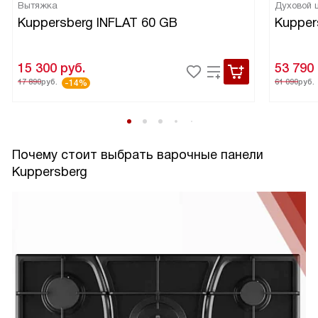
Вытяжка
Духовой
Kuppersberg INFLAT 60 GB
Kupper
15 300
руб.
53 790
17 890
руб.
61 090
руб.
-14%
Почему стоит выбрать варочные панели
Kuppersberg