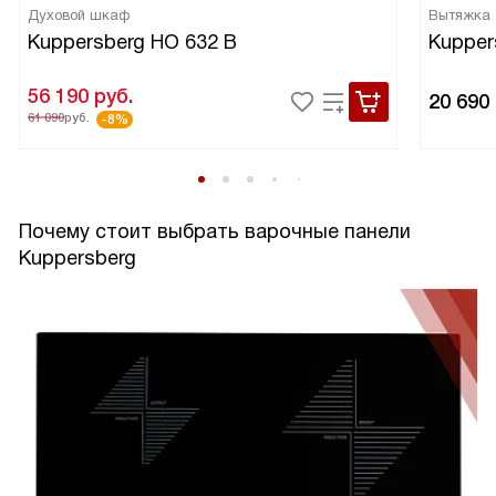
Духовой шкаф
Вытяжка
Kuppersberg HO 632 B
Kupper
56 190
руб.
20 690
61 090
руб.
-8%
Почему стоит выбрать варочные панели
Kuppersberg