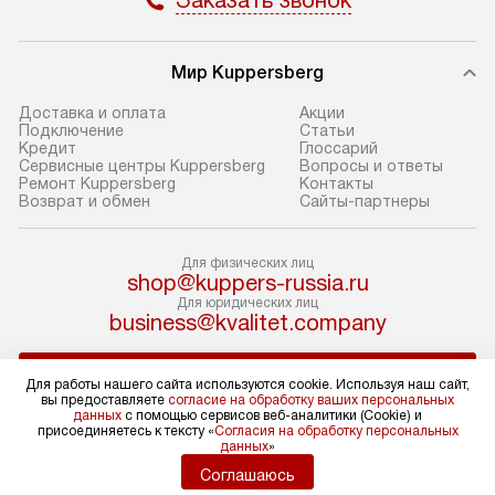
Заказать звонок
В оговоренный день служба
Стандартная уст
доставки доставит упакованный
в себя: снятие у
прибор до подъезда. Если
и транспортиров
Мир Kuppersberg
требуется перенос прибора
при необходимо
до двери квартиры или до места
отдельных часте
Доставка и оплата
Акции
Подключение
Cтатьи
установки, предварительно
устанавливается
Кредит
Глоссарий
согласуйте это с менеджером.
нишу или на зар
Сервисные центры Kuppersberg
Вопросы и ответы
Ремонт Kuppersberg
Контакты
За данную услугу взимается
подготовленное
Возврат и обмен
Сайты-партнеры
дополнительная плата. Обратите
по уровню, а за
внимание на размеры прибора: если
к существующим
Для физических лиц
они не позволяют пронести его
После этого пр
shop@kuppers-russia.ru
через дверной проем,
запуск и предос
Для юридических лиц
business@kvalitet.company
то сотрудники транспортной
консультация по
службы не смогут демонтировать
В стандартную у
НАПИСАТЬ РУКОВОДСТВУ
дверцы, ручки или другие
не входят: прок
Для работы нашего сайта используются cookie. Используя наш сайт,
вы предоставляете
согласие на обработку ваших персональных
выступающие элементы, так как это
коммуникаций, 
данных
с помощью сервисов веб-аналитики (Cookie) и
может повлечь отказ в проведении
Политика конфиденциальности
материалы, нав
присоединяетесь к тексту «
Согласия на обработку персональных
данных
»
Условия продажи
гарантийного ремонта в будущем.
и перевешивание
Карта сайта
Соглашаюсь
Перед заказом удостоверьтесь, что
Профессиональ