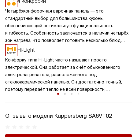
4 конфорки
Четырёхконфорочная варочная панель — это
стандартный выбор для большинства кухонь,
обеспечивающий оптимальную функциональность
и гибкость. Особенность заключается в наличии четырёх
зон нагрева, что позволяет готовить несколько блюд
одновременно, экономя время и усилия. Разнообразие
Hi-Light
размеров и мощностей конфорок подходит для
Конфорку типа Hi-Light часто называют просто
различных кулинарных задач, от быстрого кипячения
электрической. Она работает за счёт обыкновенного
до медленного тушения. Такая панель обеспечивает
электронагревателя, расположенного под
равномерное распределение тепла и удобное
стеклокерамической панелью. Он достаточно точный,
расположение посуды, что делает её идеальной для
поэтому передаёт тепло не всей поверхности,
семейного использования.
а старается его удержать в определённой зоне. Поэтому
КПД подобных приборов варьируется от 65 до 75%,
а сама стеклокерамика нагревается меньше.
Отзывы о модели Kuppersberg SA6VT02