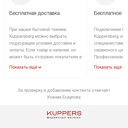
Бесплатная доставка
Бесплатное п
При заказе бытовой техники
Подключение бы
Kuppersberg можно выбрать
Kuppersberg осу
подходящие условия доставки и
специалистами 
оплаты. Если товар в наличии, он
сервисного цент
может быть отгружен покупателю в
Профессиональн
течение трех дней. Техника со
гарантия долгой
Показать ещё
Показать ещё
специальным лейблом
эксплуатации тех
доставляется бесплатно по
Санкт-Петербург
Москве. Выезд за МКАД
специальным ле
За проверку и добавление контента отвечает
оплачивается дополнительно.
подключается б
Ксения Есаулова
Возможна доставка товаров по
мастера за МКА
России.
за дополнительн