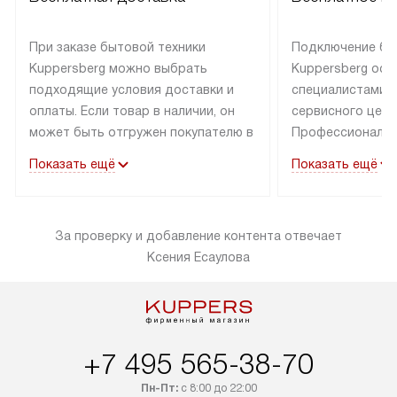
При заказе бытовой техники
Подключение бы
Kuppersberg можно выбрать
Kuppersberg осу
подходящие условия доставки и
специалистами 
оплаты. Если товар в наличии, он
сервисного цент
может быть отгружен покупателю в
Профессиональн
течение трех дней. Техника со
гарантия долгой
Показать ещё
Показать ещё
специальным лейблом
эксплуатации тех
доставляется бесплатно по
Санкт-Петербург
Москве. Выезд за МКАД
специальным ле
За проверку и добавление контента отвечает
оплачивается дополнительно.
подключается б
Ксения Есаулова
Возможна доставка товаров по
мастера за МКА
России.
за дополнительн
+7 495 565-38-70
Пн-Пт:
с 8:00 до 22:00