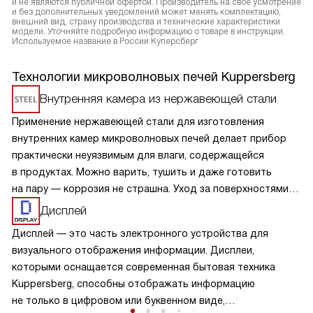
и не являются публичной офертой. Производитель на свое усмотрение
и без дополнительных уведомлений может менять комплектацию,
внешний вид, страну производства и технические характеристики
модели. Уточняйте подробную информацию о товаре в инструкции.
Используемое название в России Куперсберг
Технологии микроволновых печей Kuppersberg
Внутренняя камера из нержавеющей стали
Применение нержавеющей стали для изготовления
внутренних камер микроволновых печей делает прибор
практически неуязвимым для влаги, содержащейся
в продуктах. Можно варить, тушить и даже готовить
на пару — коррозия не страшна. Уход за поверхностями
из нержавейки прост, следует лишь избегать абразивных
Дисплей
чистящих средств.
Дисплей — это часть электронного устройства для
визуального отображения информации. Дисплеи,
которыми оснащается современная бытовая техника
Kuppersberg, способны отображать информацию
не только в цифровом или буквенном виде,