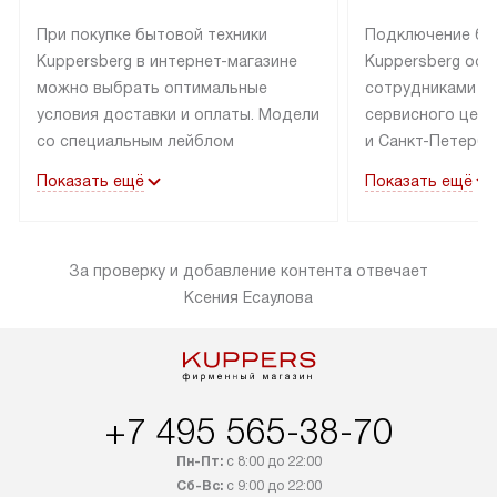
При покупке бытовой техники
Подключение бы
Kuppersberg в интернет-магазине
Kuppersberg осу
можно выбрать оптимальные
сотрудниками п
условия доставки и оплаты. Модели
сервисного цент
со специальным лейблом
и Санкт-Петербу
доставляется бесплатно по Москве
со специальным
Показать ещё
Показать ещё
в пределах МКАД до подъезда,
подключается к
выезд за МКАД оплачивается
коммуникациям б
дополнительно. Товар со статусом
необходимости 
За проверку и добавление контента отвечает
«в наличии» может быть отправлен
за пределы МКАД
Ксения Есаулова
покупателю в течение трех дней.
дополнительная 
Доставка в Санкт-Петербург
коммуникации п
и другие регионы осуществляется
наличие установ
через транспортную компанию.
и подключение 
После 100% предоплаты наша
и канализации в
+7 495 565-38-70
компания бесплатно доставит ваш
от категории те
заказ до представительства
дополнительных
Пн-Пт:
с 8:00 до 22:00
транспортной компании в Москве.
определяется в 
Сб-Вс:
с 9:00 до 22:00