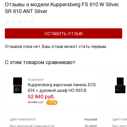
Отзывы о модели Kuppersberg FS 610 W Silver,
SR 610 ANT Silver
ОСТАВИТЬ ОТЗЫВ
Отзывов пока нет, Ваш отзыв может стать первым.
С этим товаром сравнивают
Комплект
Kuppersberg варочная панель ECS
624 + духовой шкаф HO 603 B
52 840
руб.
59 480
руб.
-11%
Цвет комплекта:
черный
Цвет ком
Вид варочной поверхности:
hi-light
Вид варо