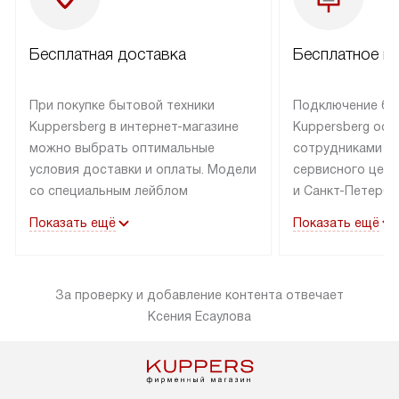
Бесплатная доставка
Бесплатное п
При покупке бытовой техники
Подключение бы
Kuppersberg в интернет-магазине
Kuppersberg осу
можно выбрать оптимальные
сотрудниками п
условия доставки и оплаты. Модели
сервисного цент
со специальным лейблом
и Санкт-Петербу
доставляется бесплатно по Москве
со специальным
Показать ещё
Показать ещё
в пределах МКАД до подъезда,
подключается к
выезд за МКАД оплачивается
коммуникациям б
дополнительно. Товар со статусом
необходимости 
За проверку и добавление контента отвечает
«в наличии» может быть отправлен
за пределы МКАД
Ксения Есаулова
покупателю в течение трех дней.
дополнительная 
Доставка в Санкт-Петербург
коммуникации п
и другие регионы осуществляется
наличие установ
через транспортную компанию.
и подключение 