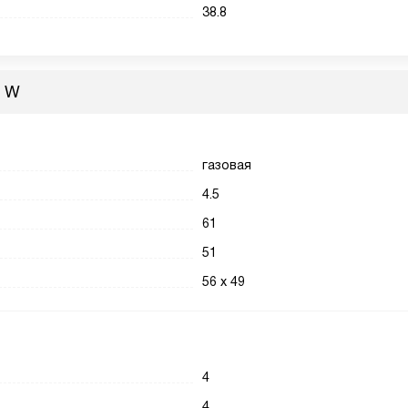
38.8
2 W
газовая
4.5
61
51
56 х 49
4
4