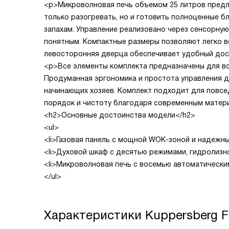
<p>Микроволновая печь объемом 25 литров предла
только разогревать, но и готовить полноценные б
запахам. Управление реализовано через сенсорную
понятным. Компактные размеры позволяют легко в
левосторонняя дверца обеспечивает удобный дос
<p>Все элементы комплекта предназначены для вст
Продуманная эргономика и простота управления де
начинающих хозяев. Комплект подходит для повсе
порядок и чистоту благодаря современным матери
<h2>Основные достоинства модели</h2>
<ul>
<li>Газовая панель с мощной WOK-зоной и надежны
<li>Духовой шкаф с десятью режимами, гидролизно
<li>Микроволновая печь с восемью автоматически
</ul>
Характеристики
Kuppersberg 