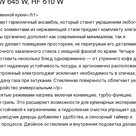
W 645 W, HF 610 W
менной кухни</h1>
ают гармоничный ансамбль, который станет украшением любог
 с элементами из нержавеющей стали придают комплекту элег
ры органично дополнят как современный минимализм, так и
ьно делают помещение просторнее, не перегружая его деталями
очного закаленного стекла с изящной фаской по краям. Четыре
готовить несколько блюд одновременно — от утреннего кофе 
ают надежную устойчивость посуды, а эргономично расположе
строенный электроподжиг исключает необходимость в спичках,
ачу газа при затухании. Стеклянная поверхность облегчает ух
тройство универсальным.</p>
ятью режимами нагрева, включая конвекцию, турбо-функцию,
и-гриль. Это расширяет возможности для кулинарных эксперим
устойчивой к загрязнениям, а гидролизная очистка упрощает у
доводчик дверцы добавляют удобства, а сенсорный таймер и
процесса. Двойное остекление и внутренняя подсветка дела