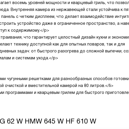
гает восемь уровней мощности и кварцевый гриль, что позвол
люда. Внутренняя камера из нержавеющей стали устойчива к пя
 панель с четким дисплеем, что делает взаимодействие интуи
строить устройство даже в ограниченное пространство, а нав
туп к содержимому.</p>
раивания, что гарантирует целостный дизайн кухни и экономи
лают технику доступной как для опытных поваров, так и для
дневных задач: от быстрого разогрева до сложной выпечки, со
алам и системам ухода.</p>
ми чугунными решетками для разнообразных способов готовки.
й очисткой и вместительной камерой на 80 литров.</li>
ми программами и кварцевым грилем для быстрого приготовлен
FG 62 W HMW 645 W HF 610 W