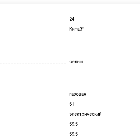
24
Китай*
белый
газовая
61
электрический
59.5
59.5