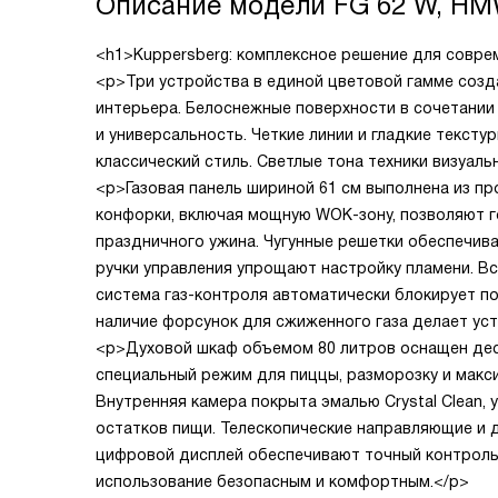
Описание модели
FG 62 W, HM
<h1>Kuppersberg: комплексное решение для совре
<p>Три устройства в единой цветовой гамме созд
интерьера. Белоснежные поверхности в сочетании
и универсальность. Четкие линии и гладкие тексту
классический стиль. Светлые тона техники визуал
<p>Газовая панель шириной 61 см выполнена из пр
конфорки, включая мощную WOK-зону, позволяют 
праздничного ужина. Чугунные решетки обеспечив
ручки управления упрощают настройку пламени. В
система газ-контроля автоматически блокирует под
наличие форсунок для сжиженного газа делает ус
<p>Духовой шкаф объемом 80 литров оснащен дес
специальный режим для пиццы, разморозку и макс
Внутренняя камера покрыта эмалью Crystal Clean, 
остатков пищи. Телескопические направляющие и 
цифровой дисплей обеспечивают точный контроль 
использование безопасным и комфортным.</p>