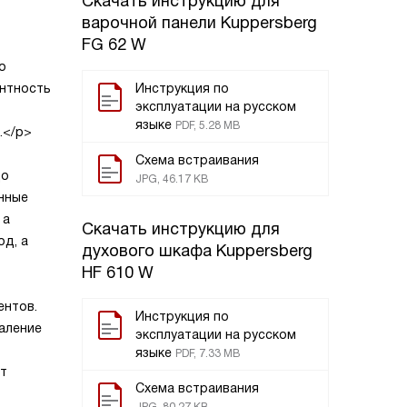
Скачать инструкцию для
варочной панели
Kuppersberg
FG 62 W
о
антность
Инструкция по
эксплуатации на русском
языке
PDF, 5.28 MB
.</p>
Схема встраивания
до
JPG, 46.17 KB
нные
 а
Скачать инструкцию для
од, а
духового шкафа
Kuppersberg
HF 610 W
ентов.
Инструкция по
даление
эксплуатации на русском
языке
PDF, 7.33 MB
ют
Схема встраивания