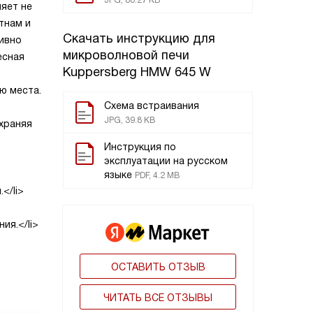
JPG, 80.27 KB
яет не
тнам и
Скачать инструкцию для
тивно
микроволновой печи
есная
Kuppersberg HMW 645 W
ю места.
Схема встраивания
JPG, 39.8 KB
храняя
Инструкция по
эксплуатации на русском
языке
PDF, 4.2 MB
</li>
ия.</li>
ОСТАВИТЬ ОТЗЫВ
ЧИТАТЬ ВСЕ ОТЗЫВЫ