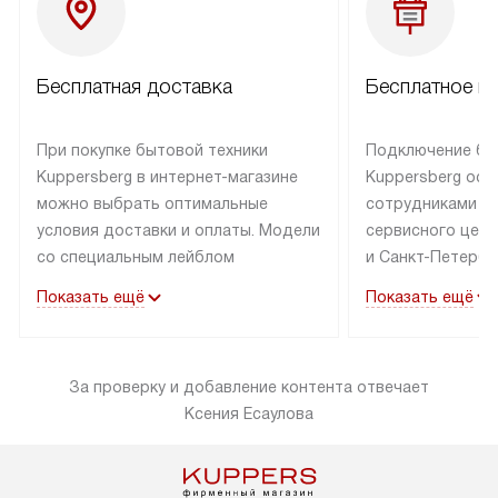
Бесплатная доставка
Бесплатное п
При покупке бытовой техники
Подключение бы
Kuppersberg в интернет-магазине
Kuppersberg осу
можно выбрать оптимальные
сотрудниками п
условия доставки и оплаты. Модели
сервисного цент
со специальным лейблом
и Санкт-Петербу
доставляется бесплатно по Москве
со специальным
Показать ещё
Показать ещё
в пределах МКАД до подъезда,
подключается к
выезд за МКАД оплачивается
коммуникациям б
дополнительно. Товар со статусом
необходимости 
За проверку и добавление контента отвечает
«в наличии» может быть отправлен
за пределы МКАД
Ксения Есаулова
покупателю в течение трех дней.
дополнительная 
Доставка в Санкт-Петербург
коммуникации п
и другие регионы осуществляется
наличие установ
через транспортную компанию.
и подключение 