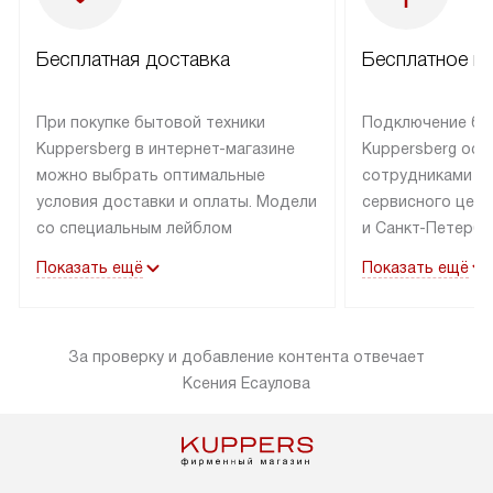
Бесплатная доставка
Бесплатное п
При покупке бытовой техники
Подключение бы
Kuppersberg в интернет-магазине
Kuppersberg осу
можно выбрать оптимальные
сотрудниками п
условия доставки и оплаты. Модели
сервисного цент
со специальным лейблом
и Санкт-Петербу
доставляется бесплатно по Москве
со специальным
Показать ещё
Показать ещё
в пределах МКАД до подъезда,
подключается к
выезд за МКАД оплачивается
коммуникациям б
дополнительно. Товар со статусом
необходимости 
За проверку и добавление контента отвечает
«в наличии» может быть отправлен
за пределы МКАД
Ксения Есаулова
покупателю в течение трех дней.
дополнительная 
Доставка в Санкт-Петербург
коммуникации п
и другие регионы осуществляется
наличие установ
через транспортную компанию.
и подключение 
После 100% предоплаты наша
и канализации в