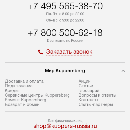
+7 495 565-38-70
компания бесплатно доставит ваш
от категории те
заказ до представительства
дополнительных
Пн-Пт:
с 8:00 до 22:00
транспортной компании в Москве.
Сб-Вс:
с 9:00 до 22:00
определяется в 
Пожалуйста, уточняйте условия
с прайс-листом,
+7 800 500-62-18
доставки у менеджера при
найти на нашем 
Бесплатно по России
оформлении заказа.
в разделе «Подк
Заказать звонок
В оговоренный день служба
Стандартная уст
доставки доставит упакованный
в себя: снятие у
прибор до подъезда. Если
и транспортиров
Мир Kuppersberg
требуется перенос прибора
при необходимо
до двери квартиры или до места
отдельных часте
Доставка и оплата
Акции
Подключение
Cтатьи
установки, предварительно
устанавливается
Кредит
Глоссарий
согласуйте это с менеджером.
нишу или на зар
Сервисные центры Kuppersberg
Вопросы и ответы
Ремонт Kuppersberg
Контакты
За данную услугу взимается
подготовленное
Возврат и обмен
Сайты-партнеры
дополнительная плата. Обратите
по уровню, а за
внимание на размеры прибора: если
к существующим
Для физических лиц
они не позволяют пронести его
После этого пр
shop@kuppers-russia.ru
через дверной проем,
запуск и предос