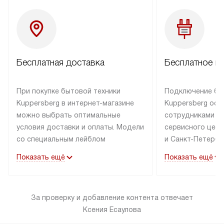
Бесплатная доставка
Бесплатное п
При покупке бытовой техники
Подключение бы
Kuppersberg в интернет-магазине
Kuppersberg осу
можно выбрать оптимальные
сотрудниками п
условия доставки и оплаты. Модели
сервисного цент
со специальным лейблом
и Санкт-Петербу
доставляется бесплатно по Москве
со специальным
Показать ещё
Показать ещё
в пределах МКАД до подъезда,
подключается к
выезд за МКАД оплачивается
коммуникациям б
дополнительно. Товар со статусом
необходимости 
За проверку и добавление контента отвечает
«в наличии» может быть отправлен
за пределы МКАД
Ксения Есаулова
покупателю в течение трех дней.
дополнительная 
Доставка в Санкт-Петербург
коммуникации п