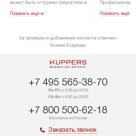
может быть отгружен покупателю в
Профессиональн
течение трех дней. Техника со
гарантия долгой
Показать ещё
Показать ещё
специальным лейблом
эксплуатации тех
доставляется бесплатно по
Санкт-Петербург
Москве. Выезд за МКАД
специальным ле
За проверку и добавление контента отвечает
оплачивается дополнительно.
подключается б
Ксения Есаулова
Возможна доставка товаров по
мастера за МКА
России.
за дополнительн
+7 495 565-38-70
Пн-Пт:
с 8:00 до 22:00
Сб-Вс:
с 9:00 до 22:00
+7 800 500-62-18
Бесплатно по России
Заказать звонок