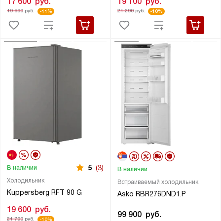
17 600
руб.
19 100
руб.
19 690
руб.
21 290
руб.
-11%
-10%
5
(3)
В наличии
В наличии
Холодильник
Встраиваемый холодильник
Kuppersberg RFT 90 G
Asko RBR276DND1.P
19 600
руб.
99 900
руб.
21 790
руб.
-10%